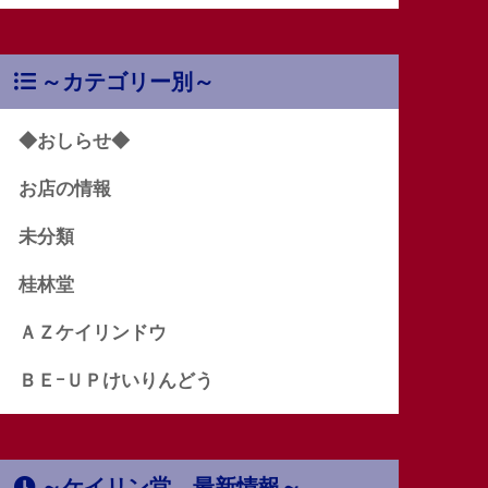
～カテゴリー別～
◆おしらせ◆
お店の情報
未分類
桂林堂
ＡＺケイリンドウ
ＢＥｰＵＰけいりんどう
～ケイリン堂 最新情報～