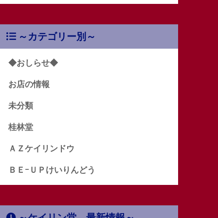
～カテゴリー別～
◆おしらせ◆
お店の情報
未分類
桂林堂
ＡＺケイリンドウ
ＢＥｰＵＰけいりんどう
～ケイリン堂 最新情報～