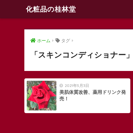
化粧品の桂林堂
ホーム
タグ
「スキンコンディショナー」
2021年5月3日
美肌体質改善、薬用ドリンク発
売！