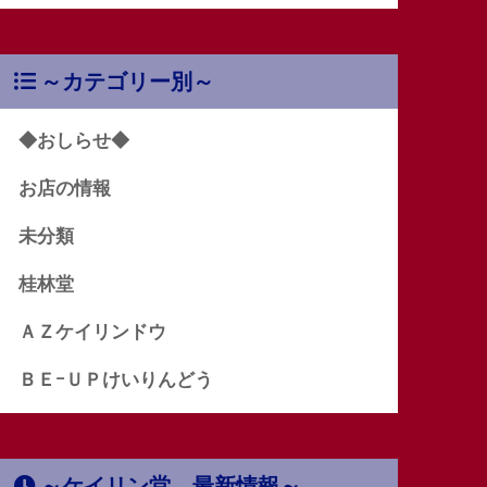
～カテゴリー別～
◆おしらせ◆
お店の情報
未分類
桂林堂
ＡＺケイリンドウ
ＢＥｰＵＰけいりんどう
～ケイリン堂 最新情報～