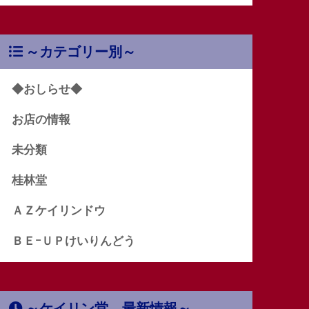
～カテゴリー別～
◆おしらせ◆
お店の情報
未分類
桂林堂
ＡＺケイリンドウ
ＢＥｰＵＰけいりんどう
～ケイリン堂 最新情報～