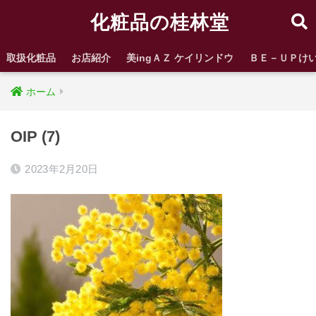
化粧品の桂林堂
取扱化粧品
お店紹介
美ingＡＺ ケイリンドウ
ＢＥ－ＵＰけ
ホーム
OIP (7)
2023年2月20日