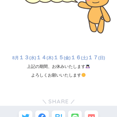
１３
１４
１５
１６
１７
8月
(水)
(木)
(金)
(土)
(日)
上記の期間、お休みいたします
よろしくお願いいたします
SHARE