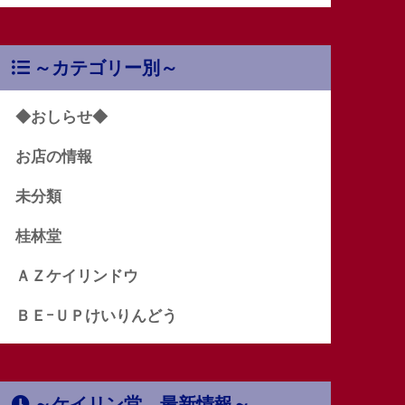
～カテゴリー別～
◆おしらせ◆
お店の情報
未分類
桂林堂
ＡＺケイリンドウ
ＢＥｰＵＰけいりんどう
～ケイリン堂 最新情報～