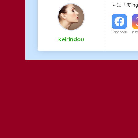
内に『美i
Facebook
Ins
keirindou