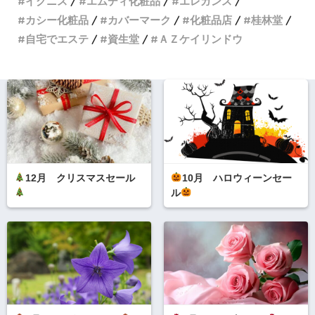
イグニス
エムディ化粧品
エレガンス
カシー化粧品
カバーマーク
化粧品店
桂林堂
自宅でエステ
資生堂
ＡＺケイリンドウ
12月 クリスマスセール
10月 ハロウィーンセー
ル