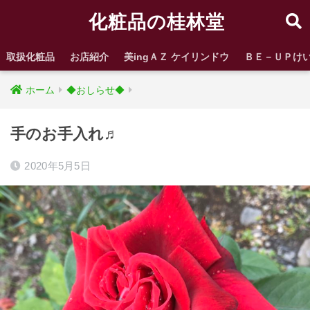
化粧品の桂林堂
取扱化粧品
お店紹介
美ingＡＺ ケイリンドウ
ＢＥ－ＵＰけ
ホーム
◆おしらせ◆
手のお手入れ♬
2020年5月5日