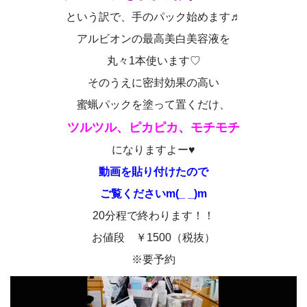
という訳で、手のパック始めます♬
アルビオンの最高美白美容液を
丸々1本使います♡
そのうえに密封効果の高い
蜜蝋パックを塗って置くだけ、
ツルツル、ピカピカ、モチモチ
になりますよー♥
動画を貼り付けたので
ご覧くださいm(_ _)m
20分程で終わります！！
お値段 ￥1500（税抜）
※要予約
動
画