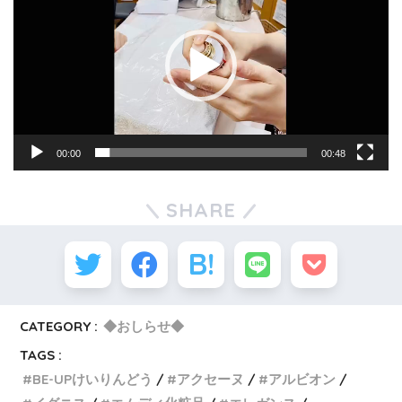
プ
レ
ー
ヤ
ー
00:00
00:48
SHARE
CATEGORY :
◆おしらせ◆
TAGS :
BE-UPけいりんどう
アクセーヌ
アルビオン