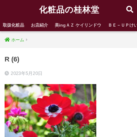
化粧品の桂林堂
取扱化粧品
お店紹介
美ingＡＺ ケイリンドウ
ＢＥ－ＵＰけ
ホーム
R (6)
2023年5月20日