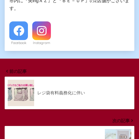
市内に『美ingＡＺ』と『ＢＥ－ＵＰ』の2店舗がございま
す。
Facebook
Instagram
前の記事
レジ袋有料義務化に伴い
次の記事