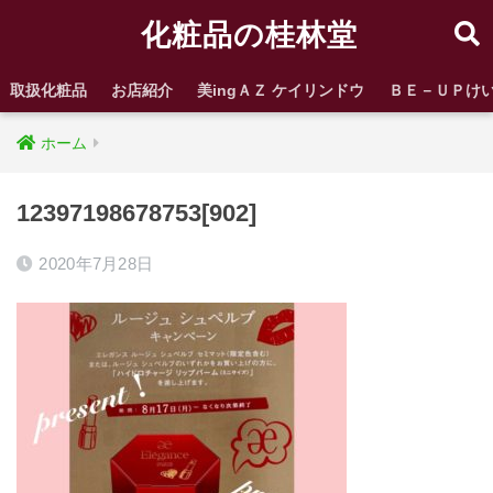
化粧品の桂林堂
取扱化粧品
お店紹介
美ingＡＺ ケイリンドウ
ＢＥ－ＵＰけ
ホーム
12397198678753[902]
2020年7月28日