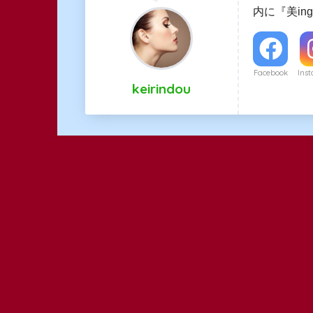
内に『美i
Facebook
Ins
keirindou