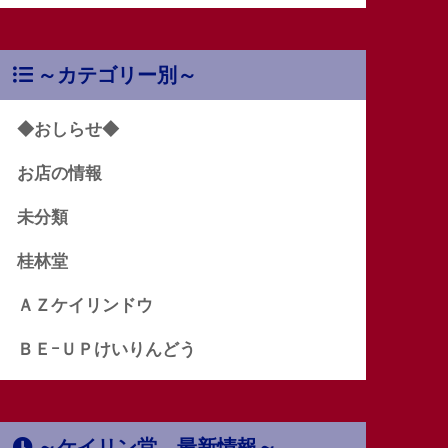
～カテゴリー別～
◆おしらせ◆
お店の情報
未分類
桂林堂
ＡＺケイリンドウ
ＢＥｰＵＰけいりんどう
～ケイリン堂 最新情報～