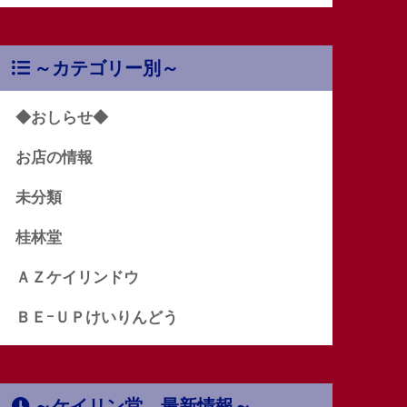
～カテゴリー別～
◆おしらせ◆
お店の情報
未分類
桂林堂
ＡＺケイリンドウ
ＢＥｰＵＰけいりんどう
～ケイリン堂 最新情報～