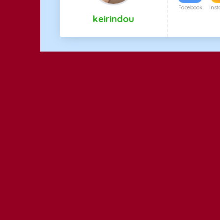
Facebook
Ins
keirindou